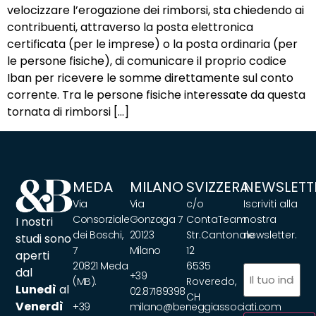
velocizzare l’erogazione dei rimborsi, sta chiedendo ai
contribuenti, attraverso la posta elettronica
certificata (per le imprese) o la posta ordinaria (per
le persone fisiche), di comunicare il proprio codice
Iban per ricevere le somme direttamente sul conto
corrente. Tra le persone fisiche interessate da questa
tornata di rimborsi […]
MEDA
MILANO
SVIZZERA
NEWSLETT
Via
Via
c/o
Iscriviti alla
Consorziale
Gonzaga 7
ContaTeam
nostra
I nostri
dei Boschi,
20123
Str.Cantonale
newsletter.
studi sono
7
Milano
12
aperti
20821 Meda
6535
Email
(Obbliga
dal
+39
(MB).
Roveredo,
Lunedì
al
02.87189398
CH
Venerdì
+39
milano@beneggiassociati.com