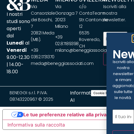
Via
Via
c/o
Iscriviti alla
Consorziale
Gonzaga 7
ContaTeam
nostra
I nostri
dei Boschi,
20123
Str.Cantonale
newsletter.
studi sono
7
Milano
12
aperti
20821 Meda
6535
Email
(Obbliga
dal
+39
(MB).
Roveredo,
Lunedì
al
02.87189398
CH
New
Venerdì
+39
milano@beneggiassociati.com
9.00-12.30
0362.1731370
ISCRIVITI
Iscriviti alla
meda@beneggiassociati.com
| 14.00-
nostra
18.00
newsletter
e rimani
aggiornat
sulle tutte
Informativa
BENEGGI s.r.l. P.IVA:
Cookie Policy
Privacy Policy
le novità.
08743220967 © 2025
AI
Email
(Ob
Le tue preferenze relative alla privacy
Informativa sulla raccolta