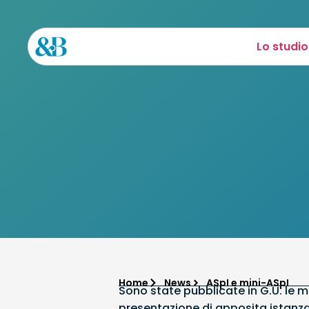
Lo studio
Home
News
ASpI e mini-ASpI
Sono state pubblicate in G.U. le mo
presentazione di apposita istanza