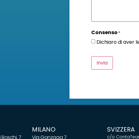
Consenso
*
Dichiaro di aver 
Invia
MILANO
SVIZZERA
 Boschi, 7
Via Gonzaga 7
c/o ContaTeam