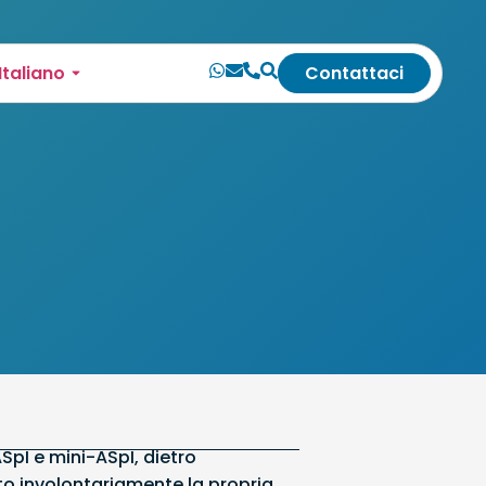
Italiano
Contattaci
ASpI e mini-ASpI, dietro
to involontariamente la propria