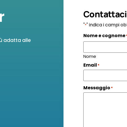
r
Contattaci
"
" indica i campi ob
*
Nome e cognome
ù adatta alle
Nome
Email
*
Messaggio
*