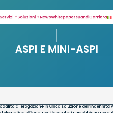
Servizi
Soluzioni
News
Whitepapers
Bandi
Carriera
ASPI E MINI-ASPI
dalità di erogazione in unica soluzione dell’indennità 
 telematica all’Inps, per i lavoratori che abbiano perdu