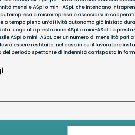
nnità mensile ASpI o mini-ASpI, che intendano intraprend
i autoimpresa o microimpresa o associarsi in cooperativ
 a tempo pieno un’attività autonoma già iniziata duran
ato luogo alla prestazione ASpI o mini-ASpI. La prestaz
nsile ASpI o mini-ASpI, per un numero di mensilità pari 
ovrà essere restituita, nel caso in cui il lavoratore inst
del periodo spettante di indennità corrisposta in form
i