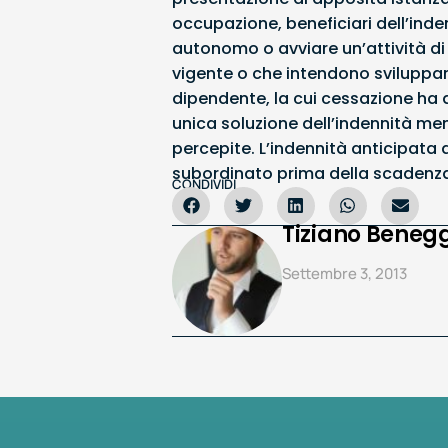
occupazione, beneficiari dell’inde
autonomo o avviare un’attività d
vigente o che intendono sviluppare
dipendente, la cui cessazione ha d
unica soluzione dell’indennità me
percepite. L’indennità anticipata d
subordinato prima della scadenza 
CONDIVIDI
Tiziano Benegg
Settembre 3, 2013