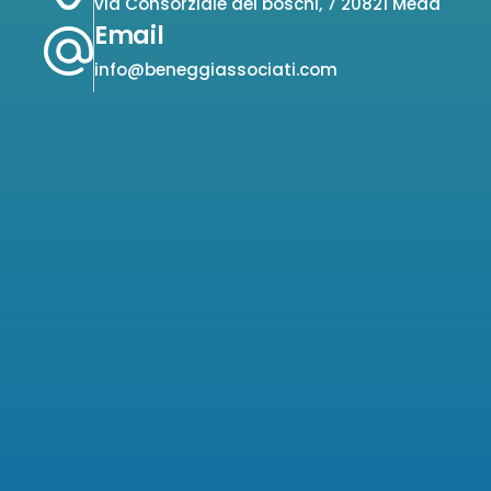
via Consorziale dei boschi, 7 20821 Meda
Email
info@beneggiassociati.com