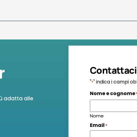
r
Contattaci
"
" indica i campi ob
*
Nome e cognome
ù adatta alle
Nome
Email
*