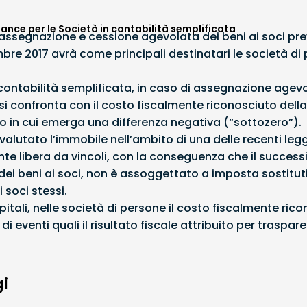
ance per le Società in contabilità semplificata
assegnazione e cessione agevolata dei beni ai soci previ
bre 2017 avrà come principali destinatari le società di 
contabilità semplificata, in caso di assegnazione agevo
 confronta con il costo fiscalmente riconosciuto della 
so in cui emerga una differenza negativa (“sottozero”).
ivalutato l’immobile nell’ambito di una delle recenti legg
nte libera da vincoli, con la conseguenza che il success
i beni ai soci, non è assoggettato a imposta sostitutiva
 soci stessi.
itali, nelle società di persone il costo fiscalmente rico
di eventi quali il risultato fiscale attribuito per trasp
i