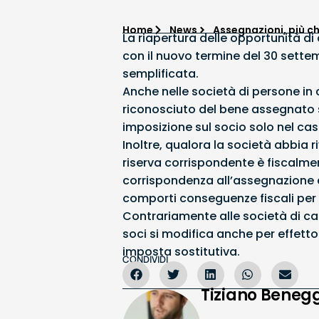
Home
News
Assegnazioni, più ch
La riapertura delle opportunità di 
con il nuovo termine del 30 settem
semplificata.
Anche nelle società di persone in 
riconosciuto del bene assegnato si
imposizione sul socio solo nel ca
Inoltre, qualora la società abbia r
riserva corrispondente è fiscalme
corrispondenza all’assegnazione de
comporti conseguenze fiscali per i
Contrariamente alle società di cap
soci si modifica anche per effetto 
imposta sostitutiva.
CONDIVIDI
Tiziano Benegg