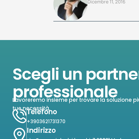
Dicembre 11, 2016
Scegli un partne
professionale
Lavoreremo insieme per trovare la soluzione pi
tue necessità.
Telefono
+3903621731370
Indirizzo