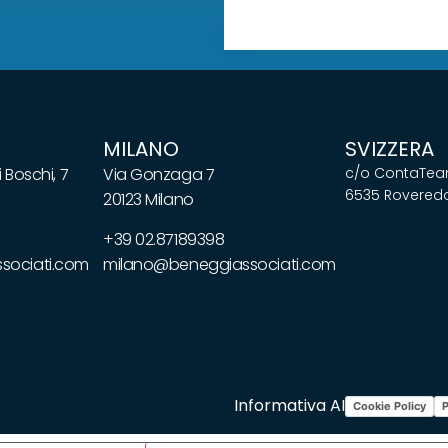
MILANO
SVIZZERA
 Boschi, 7
Via Gonzaga 7
c/o ContaTeam
6535 Roveredo
20123 Milano
+39 02.87189398
ociati.com
milano@beneggiassociati.com
Informativa AI
Cookie Policy
P