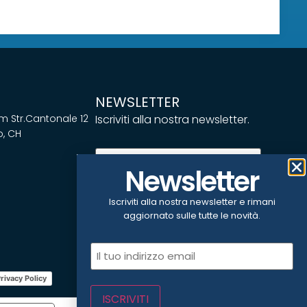
NEWSLETTER
 Str.Cantonale 12
Iscriviti alla nostra newsletter.
, CH
Email
(Obbligatorio)
Newsletter
Iscriviti alla nostra newsletter e rimani
ISCRIVITI
aggiornato sulle tutte le novità.
Email
(Obbligatorio)
rivacy Policy
ISCRIVITI