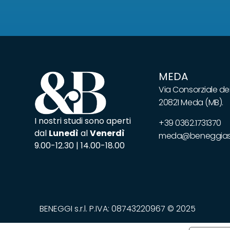
MEDA
Via Consorziale dei
20821 Meda (MB).
I nostri studi sono aperti
+39 0362.1731370
dal
Lunedì
al
Venerdì
meda@beneggiass
9.00-12.30 | 14.00-18.00
BENEGGI s.r.l. P.IVA: 08743220967 © 2025