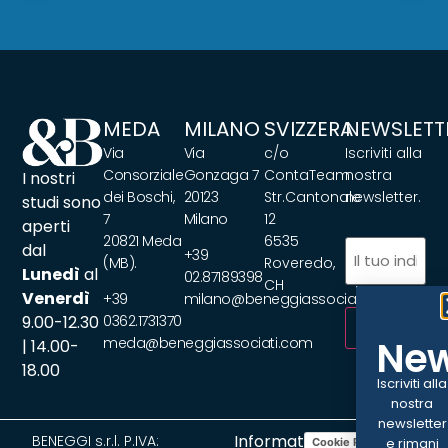
MEDA
MILANO
SVIZZERA
NEWSLETT
Via
Via
c/o
Iscriviti alla
Consorziale
Gonzaga 7
ContaTeam
nostra
I nostri
dei Boschi,
20123
Str.Cantonale
newsletter.
studi sono
7
Milano
12
aperti
20821 Meda
6535
Email
(Obbliga
dal
+39
(MB).
Roveredo,
Lunedì
al
02.87189398
CH
Venerdì
+39
milano@beneggiassociati.com
9.00-12.30
0362.1731370
ISCRIVITI
New
meda@beneggiassociati.com
| 14.00-
18.00
Iscriviti alla
nostra
newsletter
Informativa
BENEGGI s.r.l. P.IVA:
e rimani
Cookie Policy
Privacy Policy