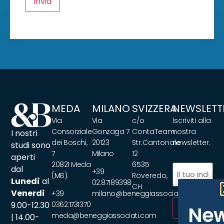
Invia
MEDA
MILANO
SVIZZERA
NEWSLETT
Via
Via
c/o
Iscriviti alla
Consorziale
Gonzaga 7
ContaTeam
nostra
I nostri
dei Boschi,
20123
Str.Cantonale
newsletter.
studi sono
7
Milano
12
aperti
20821 Meda
6535
Email
(Obbliga
dal
+39
(MB).
Roveredo,
Lunedì
al
02.87189398
CH
Venerdì
+39
milano@beneggiassociati.com
9.00-12.30
0362.1731370
ISCRIVITI
New
meda@beneggiassociati.com
| 14.00-