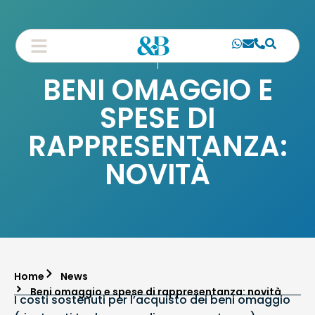
BENI OMAGGIO E
SPESE DI
RAPPRESENTANZA:
NOVITÀ
Home
News
Beni omaggio e spese di rappresentanza: novità
I costi sostenuti per l’acquisto dei beni omaggio