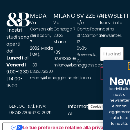
MEDA
MILANO
SVIZZERA
NEWSLETT
Via
Via
c/o
Iscriviti alla
Consorziale
Gonzaga 7
ContaTeam
nostra
I nostri
dei Boschi,
20123
Str.Cantonale
newsletter.
studi sono
7
Milano
12
aperti
20821 Meda
6535
Email
(Obbliga
dal
+39
(MB).
Roveredo,
Lunedì
al
02.87189398
CH
Venerdì
+39
milano@beneggiassociati.com
9.00-12.30
0362.1731370
ISCRIVITI
New
meda@beneggiassociati.com
| 14.00-
18.00
Iscriviti alla
nostra
newsletter
Informativa
BENEGGI s.r.l. P.IVA:
e rimani
Cookie Policy
Privacy Policy
aggiornat
08743220967 © 2025
AI
sulle tutte
le novità.
Le tue preferenze relative alla privacy