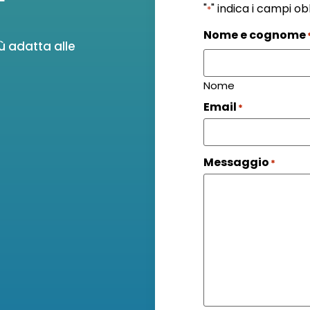
"
" indica i campi ob
*
Nome e cognome
ù adatta alle
Nome
Email
*
Messaggio
*