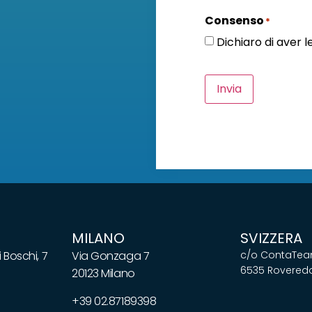
Consenso
*
Dichiaro di aver 
Invia
MILANO
SVIZZERA
 Boschi, 7
Via Gonzaga 7
c/o ContaTeam
6535 Roveredo
20123 Milano
+39 02.87189398