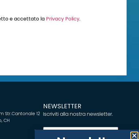
letto e accettato la
Privacy Policy
.
NEWSLETTER
 Str.Cantonale 12
Iscriviti alla nostra newsletter.
, CH
Email
(Obbligatorio)