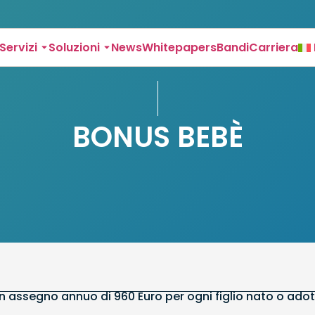
Servizi
Soluzioni
News
Whitepapers
Bandi
Carriera
BONUS BEBÈ
un assegno annuo di 960 Euro per ogni figlio nato o adott