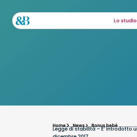
Lo studio
Home
News
Bonus bebè
Legge di stabilità – E’ introdotto 
dicembre 2017.