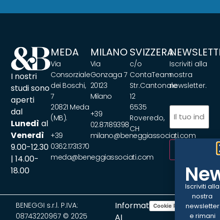
MEDA
MILANO
SVIZZERA
NEWSLETT
Via
Via
c/o
Iscriviti alla
Consorziale
Gonzaga 7
ContaTeam
nostra
I nostri
dei Boschi,
20123
Str.Cantonale
newsletter.
studi sono
7
Milano
12
aperti
20821 Meda
6535
Email
(Obbliga
dal
+39
(MB).
Roveredo,
Lunedì
al
02.87189398
CH
Venerdì
+39
milano@beneggiassociati.com
9.00-12.30
0362.1731370
ISCRIVITI
meda@beneggiassociati.com
| 14.00-
New
18.00
Iscriviti alla
nostra
Informativa
BENEGGI s.r.l. P.IVA:
newsletter
Cookie Policy
Privacy Policy
08743220967 © 2025
e rimani
AI