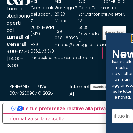
Via
Via
c/o
Iscriviti alla
Consorziale
Gonzaga 7
ContaTeam
nostra
I nostri
dei Boschi,
20123
Str.Cantonale
newsletter.
studi sono
7
Milano
12
aperti
20821 Meda
6535
Email
(Obbliga
dal
+39
(MB).
Roveredo,
Lunedì
al
02.87189398
CH
Venerdì
+39
milano@beneggiassociati.com
New
9.00-12.30
0362.1731370
ISCRIVITI
meda@beneggiassociati.com
| 14.00-
Iscriviti alla
18.00
nostra
newsletter
e rimani
aggiornat
Informativa
BENEGGI s.r.l. P.IVA:
Cookie Policy
Privacy Policy
sulle tutte
08743220967 © 2025
AI
le novità.
Le tue preferenze relative alla privacy
Email
(Ob
Informativa sulla raccolta