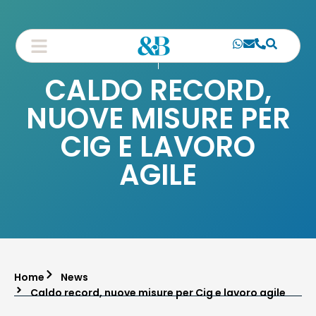
CALDO RECORD,
NUOVE MISURE PER
CIG E LAVORO
AGILE
Home
News
Caldo record, nuove misure per Cig e lavoro agile