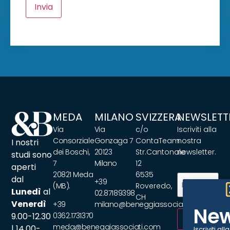
Invia
MEDA
MILANO
SVIZZERA
NEWSLETT
Via
Via
c/o
Iscriviti alla
Consorziale
Gonzaga 7
ContaTeam
nostra
I nostri
dei Boschi,
20123
Str.Cantonale
newsletter.
studi sono
7
Milano
12
aperti
20821 Meda
6535
Email
(Obbliga
dal
+39
(MB).
Roveredo,
Lunedì
al
02.87189398
CH
Venerdì
+39
milano@beneggiassociati.com
New
9.00-12.30
0362.1731370
ISCRIVITI
meda@beneggiassociati.com
| 14.00-
Iscriviti alla