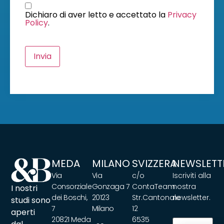
Dichiaro di aver letto e accettato la
Privacy
Policy
.
Invia
MEDA
MILANO
SVIZZERA
NEWSLETT
Via
Via
c/o
Iscriviti alla
Consorziale
Gonzaga 7
ContaTeam
nostra
I nostri
dei Boschi,
20123
Str.Cantonale
newsletter.
studi sono
7
Milano
12
aperti
20821 Meda
6535
Email
(Obbliga