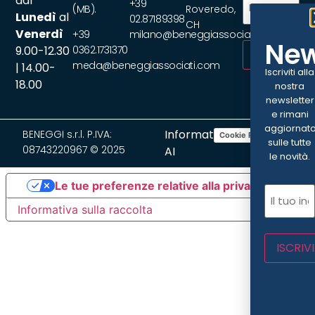
dal
+39
(MB).
Roveredo,
Lunedì
al
02.87189398
CH
Venerdì
+39
milano@beneggiassociati.com
New
9.00-12.30
0362.1731370
ISCRIVITI
meda@beneggiassociati.com
| 14.00-
Iscriviti alla
18.00
nostra
newsletter
e rimani
aggiornat
Informativa
BENEGGI s.r.l. P.IVA:
Cookie Policy
Privacy Policy
sulle tutte
08743220967 © 2025
AI
le novità.
Le tue preferenze relative alla privacy
Email
(Ob
Informativa sulla raccolta
ISCRIVI