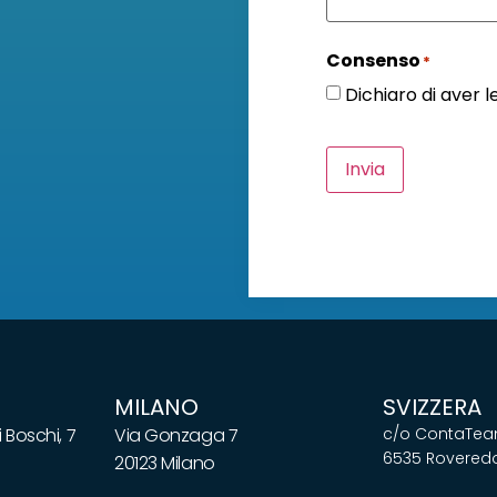
Consenso
*
Dichiaro di aver 
Invia
MILANO
SVIZZERA
 Boschi, 7
Via Gonzaga 7
c/o ContaTeam
6535 Roveredo
20123 Milano