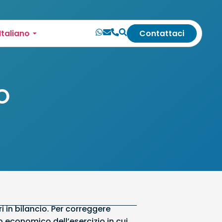
Italiano
Contattaci
O
ri in bilancio. Per correggere
o economico dell’esercizio in cui