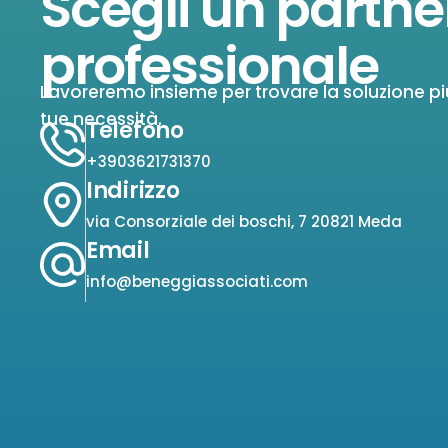
Scegli un partne
professionale
Lavoreremo insieme per trovare la soluzione pi
tue necessità.
Telefono
+3903621731370
Indirizzo
via Consorziale dei boschi, 7 20821 Meda
Email
info@beneggiassociati.com