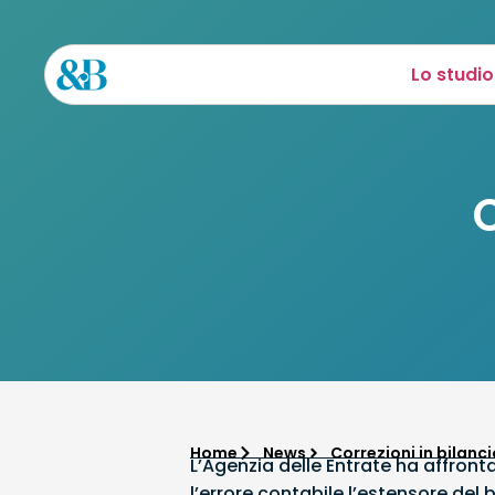
Lo studio
Home
News
Correzioni in bilanci
L’Agenzia delle Entrate ha affrontat
l’errore contabile l’estensore del