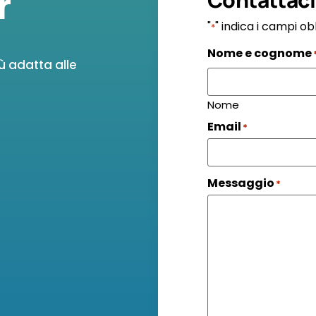
r
"
" indica i campi ob
*
Nome e cognome
ù adatta alle
Nome
Email
*
Messaggio
*