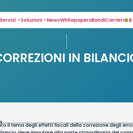
Servizi
Soluzioni
News
Whitepapers
Bandi
Carriera
CORREZIONI IN BILANCI
o
o il tema degli effetti fiscali della correzione degli erro
 bilancio deve imputare alla parte straordinaria del cont