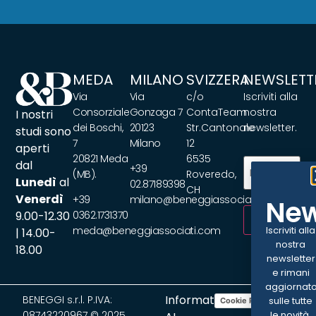
MEDA
MILANO
SVIZZERA
NEWSLETT
Via
Via
c/o
Iscriviti alla
Consorziale
Gonzaga 7
ContaTeam
nostra
I nostri
dei Boschi,
20123
Str.Cantonale
newsletter.
studi sono
7
Milano
12
aperti
20821 Meda
6535
Email
(Obbliga
dal
+39
(MB).
Roveredo,
Lunedì
al
02.87189398
CH
Venerdì
+39
milano@beneggiassociati.com
New
9.00-12.30
0362.1731370
ISCRIVITI
Iscriviti alla
meda@beneggiassociati.com
| 14.00-
nostra
18.00
newsletter
e rimani
aggiornat
Informativa
BENEGGI s.r.l. P.IVA:
sulle tutte
Cookie Policy
Privacy Policy
08743220967 © 2025
le novità.