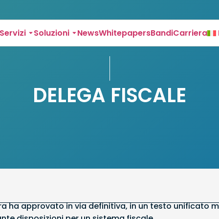
Servizi
Soluzioni
News
Whitepapers
Bandi
Carriera
DELEGA FISCALE
a ha approvato in via definitiva, in un testo unificato 
nte disposizioni per un sistema fiscale.