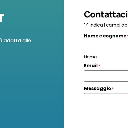
r
Contattaci
"
" indica i campi ob
*
Nome e cognome
ù adatta alle
Nome
Email
*
Messaggio
*