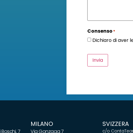
Consenso
*
Dichiaro di aver 
Invia
MILANO
SVIZZERA
 Boschi, 7
Via Gonzaga 7
c/o ContaTeam