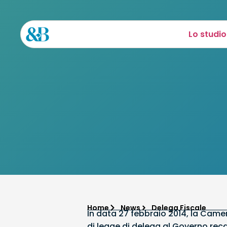
Lo studio
Home
News
Delega Fiscale
In data 27 febbraio 2014, la Camer
di legge di delega al Governo reca