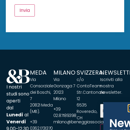
Invia
MEDA
MILANO
SVIZZERA
NEWSLETT
Via
Via
c/o
Iscriviti alla
Consorziale
Gonzaga 7
ContaTeam
nostra
I nostri
dei Boschi,
20123
Str.Cantonale
newsletter.
studi sono
7
Milano
12
aperti
20821 Meda
6535
Email
(Requir
dal
+39
(MB).
Roveredo,
Lunedì
al
02.87189398
CH
New
Venerdì
+39
milano@beneggiassociati.com
9.00-12.30
0362.1731370