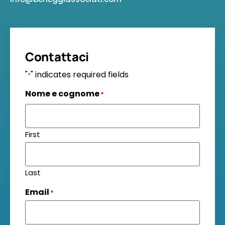
Contattaci
"
" indicates required fields
*
Nome e cognome
*
First
Last
Email
*