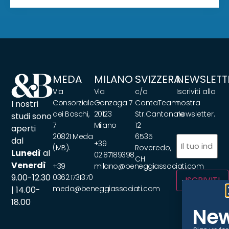
MEDA
MILANO
SVIZZERA
NEWSLETT
Via
Via
c/o
Iscriviti alla
Consorziale
Gonzaga 7
ContaTeam
nostra
I nostri
dei Boschi,
20123
Str.Cantonale
newsletter.
studi sono
7
Milano
12
aperti
20821 Meda
6535
Email
(Requir
dal
+39
(MB).
Roveredo,
Lunedì
al
02.87189398
CH
Venerdì
+39
milano@beneggiassociati.com
9.00-12.30
0362.1731370
ISCRIVITI
meda@beneggiassociati.com
| 14.00-
18.00
New