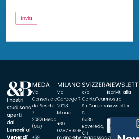
Invia
MEDA
MILANO
SVIZZERA
NEWSLETT
Via
Via
c/o
Iscriviti alla
Consorziale
Gonzaga 7
ContaTeam
nostra
I nostri
dei Boschi,
20123
Str.Cantonale
newsletter.
studi sono
7
Milano
12
aperti
20821 Meda
6535
Email
(Requir
dal
+39
(MB).
Roveredo,
Lunedì
al
02.87189398
CH
Venerdì
+39
milano@beneggiassociati.com