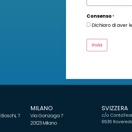
Consenso
*
Dichiaro di aver 
Invia
MILANO
SVIZZERA
 Boschi, 7
Via Gonzaga 7
c/o ContaTeam
6535 Roveredo
20123 Milano