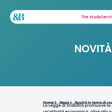
The study
Serv
NOVITÀ 
Home
News
Novità in tema di «s
La Legge di Stabilità promuove la c
un’attività economica, oltre allo 