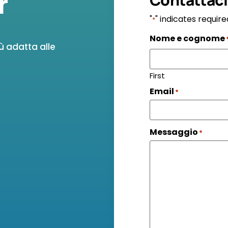
r
"
" indicates require
*
Nome e cognome
ù adatta alle
First
Email
*
Messaggio
*