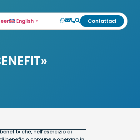
reer
English
Contattaci
BENEFIT»
enefit» che, nell’esercizio di
tà di beneficio comune e operano in