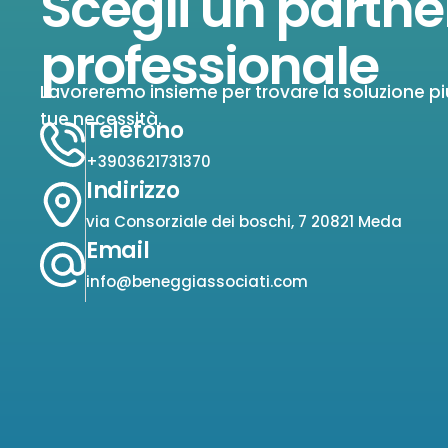
Scegli un partne
professionale
Lavoreremo insieme per trovare la soluzione pi
tue necessità.
Telefono
+3903621731370
Indirizzo
via Consorziale dei boschi, 7 20821 Meda
Email
info@beneggiassociati.com