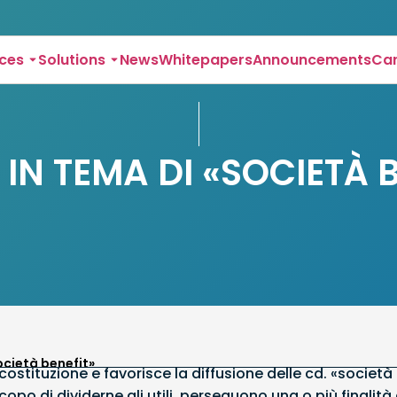
ices
Solutions
News
Whitepapers
Announcements
Ca
IN TEMA DI «SOCIETÀ 
ocietà benefit»
ostituzione e favorisce la diffusione delle cd. «società b
scopo di dividerne gli utili, perseguono una o più finali