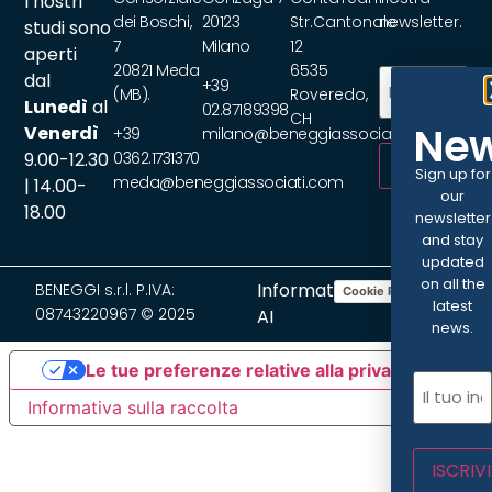
I nostri
dei Boschi,
20123
Str.Cantonale
newsletter.
studi sono
7
Milano
12
aperti
20821 Meda
6535
Email
(Requir
dal
+39
(MB).
Roveredo,
Lunedì
al
02.87189398
CH
New
Venerdì
+39
milano@beneggiassociati.com
9.00-12.30
0362.1731370
ISCRIVITI
Sign up for
meda@beneggiassociati.com
| 14.00-
our
18.00
newsletter
and stay
updated
on all the
Informativa
BENEGGI s.r.l. P.IVA:
Cookie Policy
Privacy Policy
latest
08743220967 © 2025
AI
news.
Le tue preferenze relative alla privacy
Email
(Re
Informativa sulla raccolta
ISCRIVI