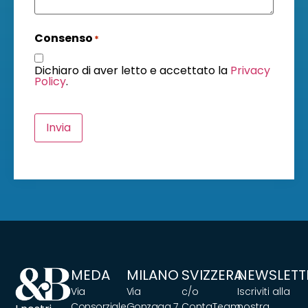
Consenso
*
Dichiaro di aver letto e accettato la
Privacy
Policy
.
Invia
MEDA
MILANO
SVIZZERA
NEWSLETT
Via
Via
c/o
Iscriviti alla
Consorziale
Gonzaga 7
ContaTeam
nostra