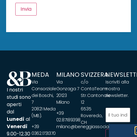
Invia
MEDA
MILANO
SVIZZERA
NEWSLETT
Via
Via
c/o
Iscriviti alla
Consorziale
Gonzaga 7
ContaTeam
nostra
I nostri
dei Boschi,
20123
Str.Cantonale
newsletter.
studi sono
7
Milano
12
aperti
20821 Meda
6535
Email
(Requir
dal
+39
(MB).
Roveredo,
Lunedì
al
02.87189398
CH
Venerdì
+39
milano@beneggiassociati.com
9.00-12.30
0362.1731370
ISCRIVITI