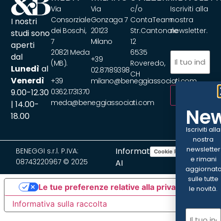
Via
Via
c/o
Iscriviti alla
Consorziale
Gonzaga 7
ContaTeam
nostra
I nostri
dei Boschi,
20123
Str.Cantonale
newsletter.
studi sono
7
Milano
12
aperti
20821 Meda
6535
Email
(Obbliga
dal
+39
(MB).
Roveredo,
Lunedì
al
02.87189398
CH
Venerdì
+39
milano@beneggiassociati.com
9.00-12.30
0362.1731370
ISCRIVITI
meda@beneggiassociati.com
| 14.00-
New
18.00
Iscriviti alla
nostra
newsletter
Informativa
BENEGGI s.r.l. P.IVA:
Cookie Policy
Privacy Policy
e rimani
08743220967 © 2025
AI
aggiornat
sulle tutte
Le tue preferenze relative alla privacy
le novità.
Informativa sulla raccolta
Email
(Ob