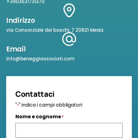
+3903621731370
Indirizzo
via Consorziale dei boschi, 7 20821 Meda
Email
info@beneggiassociati.com
Contattaci
"
" indica i campi obbligatori
*
Nome e cognome
*