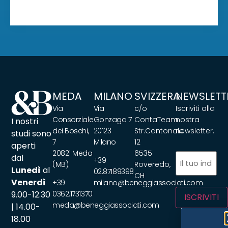
MEDA
MILANO
SVIZZERA
NEWSLETT
Via
Via
c/o
Iscriviti alla
Consorziale
Gonzaga 7
ContaTeam
nostra
I nostri
dei Boschi,
20123
Str.Cantonale
newsletter.
studi sono
7
Milano
12
aperti
20821 Meda
6535
Email
(Obbliga
dal
+39
(MB).
Roveredo,
Lunedì
al
02.87189398
CH
Venerdì
+39
milano@beneggiassociati.com
9.00-12.30
0362.1731370
ISCRIVITI
meda@beneggiassociati.com
| 14.00-
18.00