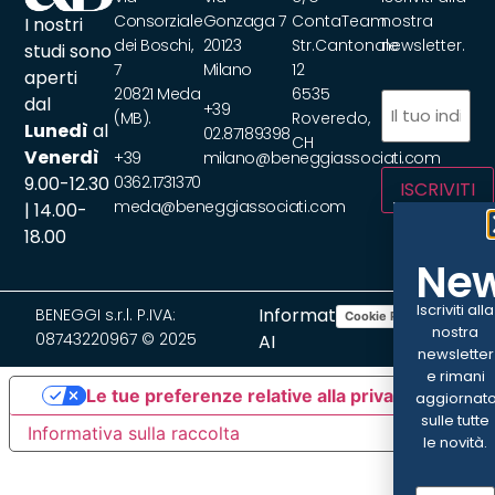
Consorziale
Gonzaga 7
ContaTeam
nostra
I nostri
dei Boschi,
20123
Str.Cantonale
newsletter.
studi sono
7
Milano
12
aperti
20821 Meda
6535
Email
(Obbliga
dal
+39
(MB).
Roveredo,
Lunedì
al
02.87189398
CH
Venerdì
+39
milano@beneggiassociati.com
9.00-12.30
0362.1731370
ISCRIVITI
meda@beneggiassociati.com
| 14.00-
18.00
New
Iscriviti alla
Informativa
BENEGGI s.r.l. P.IVA:
Cookie Policy
Privacy Policy
nostra
08743220967 © 2025
AI
newsletter
e rimani
Le tue preferenze relative alla privacy
aggiornat
sulle tutte
Informativa sulla raccolta
le novità.
Email
(Ob