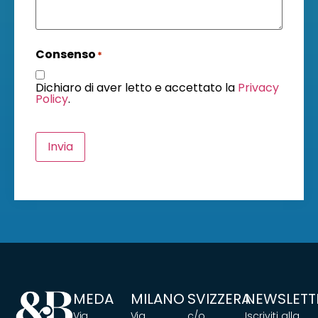
Consenso
*
Dichiaro di aver letto e accettato la
Privacy
Policy
.
Invia
MEDA
MILANO
SVIZZERA
NEWSLETT
Via
Via
c/o
Iscriviti alla