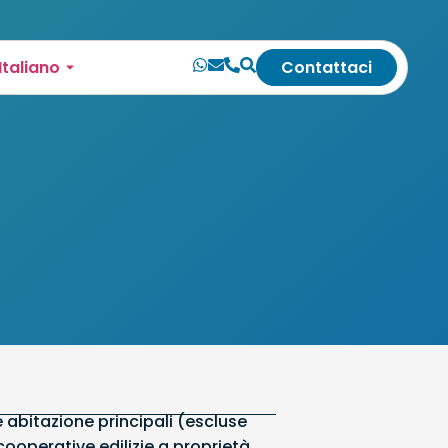
Italiano
Contattaci
e abitazione principali (escluse
cooperative edilizie a proprietà