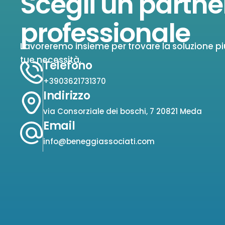
Scegli un partne
professionale
Lavoreremo insieme per trovare la soluzione pi
tue necessità.
Telefono
+3903621731370
Indirizzo
via Consorziale dei boschi, 7 20821 Meda
Email
info@beneggiassociati.com