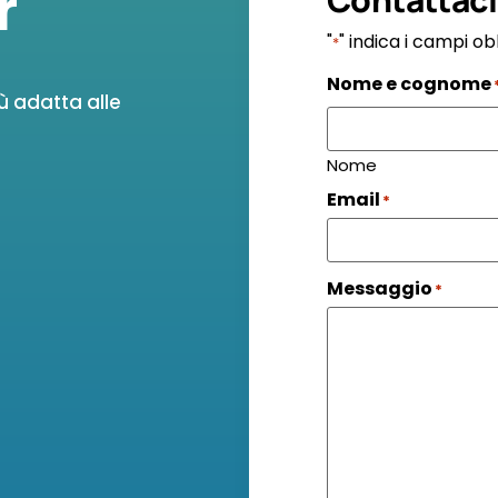
r
"
" indica i campi ob
*
Nome e cognome
ù adatta alle
Nome
Email
*
Messaggio
*