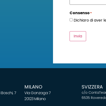
Consenso
*
Dichiaro di aver 
Invia
MILANO
SVIZZERA
 Boschi, 7
Via Gonzaga 7
c/o ContaTeam
6535 Roveredo
20123 Milano