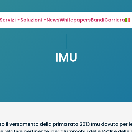
Servizi
Soluzioni
News
Whitepapers
Bandi
Carriera
IMU
eso il versamento della prima rata 2013 Imu dovuta per l
e relative pertinenze, per gli immobili delle IACP e delle 