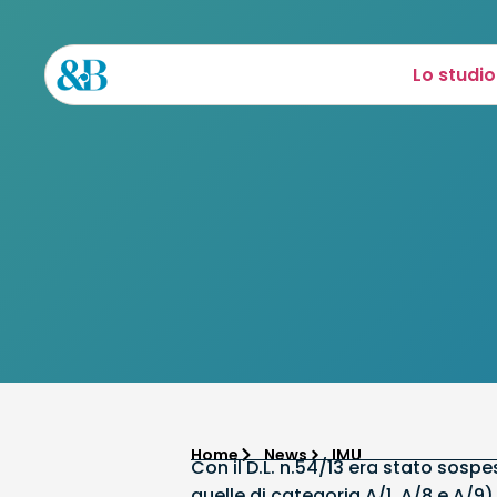
Lo studio
Home
News
IMU
Con il D.L. n.54/13 era stato sosp
quelle di categoria A/1, A/8 e A/9) 