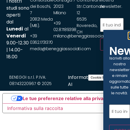
Consorziale
Gonzaga 7
ContaTeam
nostra
I nostri
dei Boschi,
20123
Str.Cantonale
newsletter.
studi sono
7
Milano
12
aperti
20821 Meda
6535
Email
(Obbliga
dal
+39
(MB).
Roveredo,
Lunedì
al
02.87189398
CH
Venerdì
+39
milano@beneggiassociati.com
9.00-12.30
0362.1731370
ISCRIVITI
New
meda@beneggiassociati.com
| 14.00-
18.00
Iscriviti alla
nostra
newsletter
e rimani
Informativa
BENEGGI s.r.l. P.IVA:
Cookie Policy
Privacy Policy
aggiornat
08743220967 © 2025
AI
sulle tutte
le novità.
Le tue preferenze relative alla privacy
Email
(Ob
Informativa sulla raccolta