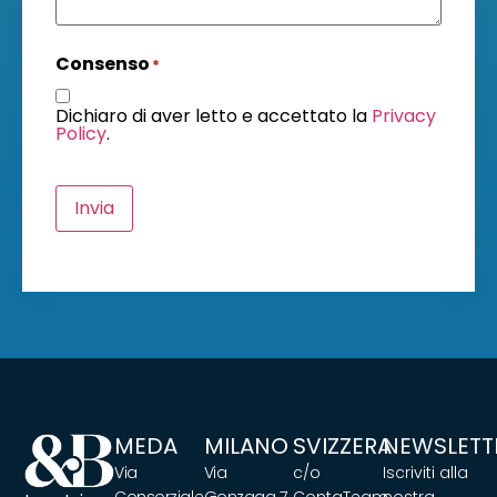
Consenso
*
Dichiaro di aver letto e accettato la
Privacy
Policy
.
Invia
MEDA
MILANO
SVIZZERA
NEWSLETT
Via
Via
c/o
Iscriviti alla