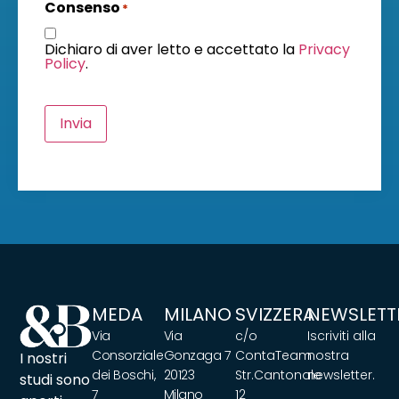
Consenso
*
Dichiaro di aver letto e accettato la
Privacy
Policy
.
Invia
MEDA
MILANO
SVIZZERA
NEWSLETT
Via
Via
c/o
Iscriviti alla
Consorziale
Gonzaga 7
ContaTeam
nostra
I nostri
dei Boschi,
20123
Str.Cantonale
newsletter.
studi sono
7
Milano
12