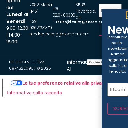
aperti
20821 Meda
6535
Email
(Obbliga
dal
+39
(MB).
Roveredo,
Lunedì
al
02.87189398
CH
Venerdì
+39
milano@beneggiassociati.com
New
9.00-12.30
0362.1731370
ISCRIVITI
meda@beneggiassociati.com
| 14.00-
Iscriviti alla
18.00
nostra
newsletter
e rimani
aggiornat
Informativa
BENEGGI s.r.l. P.IVA:
Cookie Policy
Privacy Policy
sulle tutte
08743220967 © 2025
AI
le novità.
Le tue preferenze relative alla privacy
Email
(Ob
Informativa sulla raccolta
ISCRIVI