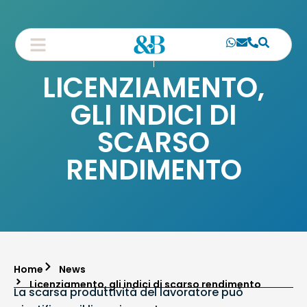
LICENZIAMENTO,
GLI INDICI DI
SCARSO
RENDIMENTO
Home
News
Licenziamento, gli indici di scarso rendimento
La scarsa produttività del lavoratore può