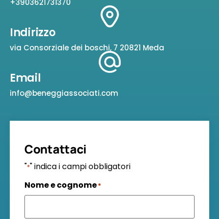
+3903621731370
Indirizzo
via Consorziale dei boschi, 7 20821 Meda
Email
info@beneggiassociati.com
Contattaci
"
" indica i campi obbligatori
*
Nome e cognome
*