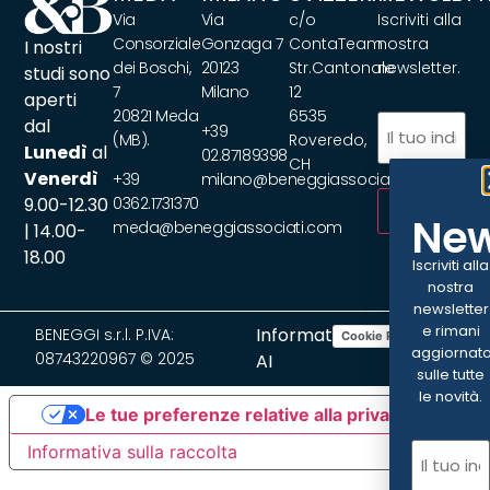
Via
Via
c/o
Iscriviti alla
Consorziale
Gonzaga 7
ContaTeam
nostra
I nostri
dei Boschi,
20123
Str.Cantonale
newsletter.
studi sono
7
Milano
12
aperti
20821 Meda
6535
Email
(Obbliga
dal
+39
(MB).
Roveredo,
Lunedì
al
02.87189398
CH
Venerdì
+39
milano@beneggiassociati.com
9.00-12.30
0362.1731370
ISCRIVITI
New
meda@beneggiassociati.com
| 14.00-
18.00
Iscriviti alla
nostra
newsletter
e rimani
Informativa
BENEGGI s.r.l. P.IVA:
Cookie Policy
Privacy Policy
aggiornat
08743220967 © 2025
AI
sulle tutte
le novità.
Le tue preferenze relative alla privacy
Email
(Ob
Informativa sulla raccolta