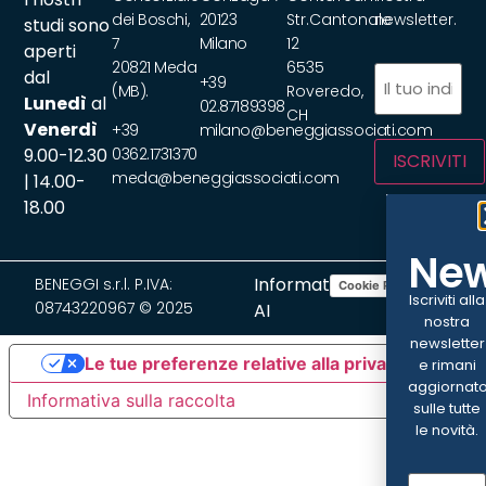
dei Boschi,
20123
Str.Cantonale
newsletter.
studi sono
7
Milano
12
aperti
20821 Meda
6535
Email
(Obbliga
dal
+39
(MB).
Roveredo,
Lunedì
al
02.87189398
CH
Venerdì
+39
milano@beneggiassociati.com
9.00-12.30
0362.1731370
ISCRIVITI
meda@beneggiassociati.com
| 14.00-
18.00
New
Informativa
BENEGGI s.r.l. P.IVA:
Cookie Policy
Privacy Policy
Iscriviti alla
08743220967 © 2025
AI
nostra
newsletter
Le tue preferenze relative alla privacy
e rimani
aggiornat
Informativa sulla raccolta
sulle tutte
le novità.
Email
(Ob