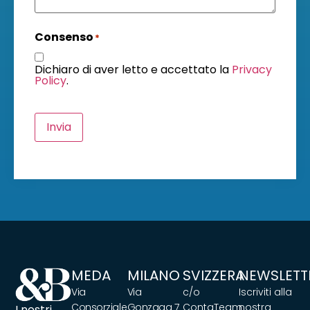
Consenso
*
Dichiaro di aver letto e accettato la
Privacy
Policy
.
Invia
MEDA
MILANO
SVIZZERA
NEWSLETT
Via
Via
c/o
Iscriviti alla
Consorziale
Gonzaga 7
ContaTeam
nostra
I nostri