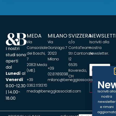
MEDA
MILANO
SVIZZERA
NEWSLETT
Via
Via
c/o
Iscriviti alla
Consorziale
Gonzaga 7
ContaTeam
nostra
I nostri
dei Boschi,
20123
Str.Cantonale
newsletter.
studi sono
7
Milano
12
aperti
20821 Meda
6535
Email
(Obbliga
dal
+39
(MB).
Roveredo,
Lunedì
al
02.87189398
CH
Venerdì
+39
milano@beneggiassociati.com
New
9.00-12.30
0362.1731370
ISCRIVITI
meda@beneggiassociati.com
Iscriviti alla
| 14.00-
nostra
18.00
newsletter
e rimani
aggiornat