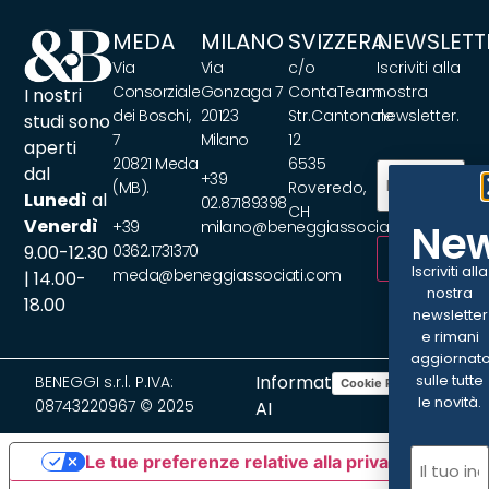
MEDA
MILANO
SVIZZERA
NEWSLETT
Via
Via
c/o
Iscriviti alla
Consorziale
Gonzaga 7
ContaTeam
nostra
I nostri
dei Boschi,
20123
Str.Cantonale
newsletter.
studi sono
7
Milano
12
aperti
20821 Meda
6535
Email
(Obbliga
dal
+39
(MB).
Roveredo,
Lunedì
al
02.87189398
CH
Venerdì
New
+39
milano@beneggiassociati.com
9.00-12.30
0362.1731370
ISCRIVITI
Iscriviti alla
meda@beneggiassociati.com
| 14.00-
nostra
18.00
newsletter
e rimani
aggiornat
Informativa
sulle tutte
BENEGGI s.r.l. P.IVA:
Cookie Policy
Privacy Policy
le novità.
08743220967 © 2025
AI
Email
(Ob
Le tue preferenze relative alla privacy