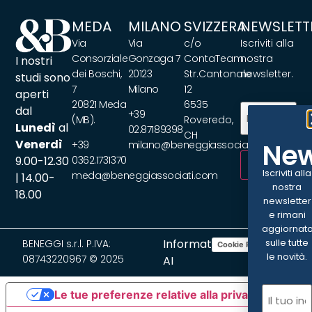
MEDA
MILANO
SVIZZERA
NEWSLETT
Via
Via
c/o
Iscriviti alla
Consorziale
Gonzaga 7
ContaTeam
nostra
I nostri
dei Boschi,
20123
Str.Cantonale
newsletter.
studi sono
7
Milano
12
aperti
20821 Meda
6535
Email
(Obbliga
dal
+39
(MB).
Roveredo,
Lunedì
al
02.87189398
CH
Venerdì
New
+39
milano@beneggiassociati.com
9.00-12.30
0362.1731370
ISCRIVITI
Iscriviti alla
meda@beneggiassociati.com
| 14.00-
nostra
18.00
newsletter
e rimani
aggiornat
Informativa
sulle tutte
BENEGGI s.r.l. P.IVA:
Cookie Policy
Privacy Policy
le novità.
08743220967 © 2025
AI
Email
(Ob
Le tue preferenze relative alla privacy