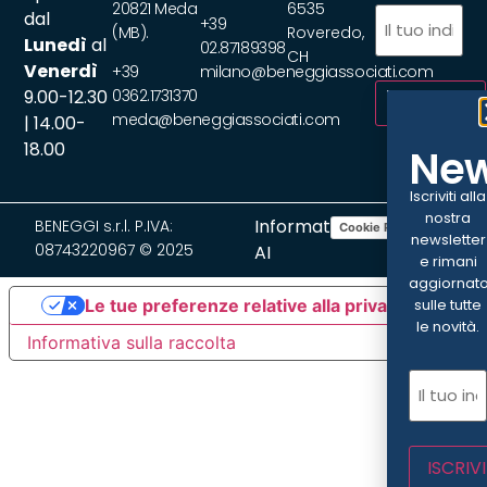
20821 Meda
6535
Email
(Obbliga
dal
+39
(MB).
Roveredo,
Lunedì
al
02.87189398
CH
Venerdì
+39
milano@beneggiassociati.com
9.00-12.30
0362.1731370
ISCRIVITI
meda@beneggiassociati.com
| 14.00-
18.00
New
Iscriviti alla
nostra
Informativa
BENEGGI s.r.l. P.IVA:
Cookie Policy
Privacy Policy
newsletter
08743220967 © 2025
AI
e rimani
aggiornat
Le tue preferenze relative alla privacy
sulle tutte
le novità.
Informativa sulla raccolta
Email
(Ob
ISCRIVI