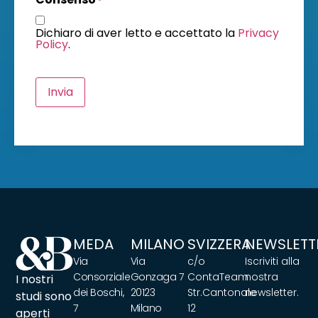
*
Dichiaro di aver letto e accettato la
Privacy
Policy
.
Invia
MEDA
MILANO
SVIZZERA
NEWSLETT
Via
Via
c/o
Iscriviti alla
Consorziale
Gonzaga 7
ContaTeam
nostra
I nostri
dei Boschi,
20123
Str.Cantonale
newsletter.
studi sono
7
Milano
12
aperti