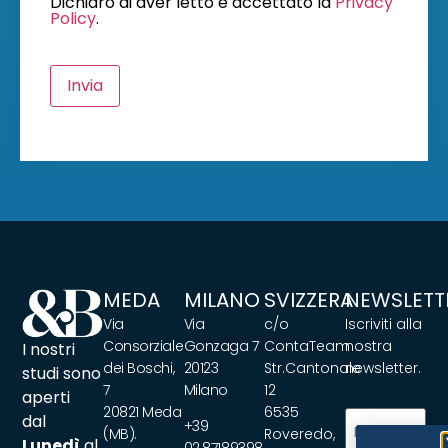
Dichiaro di aver letto e accettato la
Privacy
Policy
.
Invia
MEDA
MILANO
SVIZZERA
NEWSLETT
Via
Via
c/o
Iscriviti alla
Consorziale
Gonzaga 7
ContaTeam
nostra
I nostri
dei Boschi,
20123
Str.Cantonale
newsletter.
studi sono
7
Milano
12
aperti
20821 Meda
6535
Email
(Obbliga
dal
+39
(MB).
Roveredo,
Lunedì
al