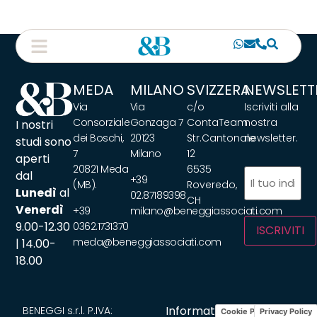
MEDA
MILANO
SVIZZERA
NEWSLETT
Via
Via
c/o
Iscriviti alla
Consorziale
Gonzaga 7
ContaTeam
nostra
I nostri
dei Boschi,
20123
Str.Cantonale
newsletter.
studi sono
7
Milano
12
aperti
20821 Meda
6535
Email
(Obbliga
dal
+39
(MB).
Roveredo,
Lunedì
al
02.87189398
CH
Venerdì
+39
milano@beneggiassociati.com
9.00-12.30
0362.1731370
ISCRIVITI
meda@beneggiassociati.com
| 14.00-
18.00
Informativa
BENEGGI s.r.l. P.IVA:
Cookie Policy
Privacy Policy