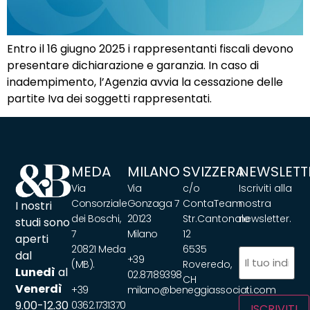
Entro il 16 giugno 2025 i rappresentanti fiscali devono
presentare dichiarazione e garanzia. In caso di
inadempimento, l’Agenzia avvia la cessazione delle
partite Iva dei soggetti rappresentati.
MEDA
MILANO
SVIZZERA
NEWSLETT
Via
Via
c/o
Iscriviti alla
Consorziale
Gonzaga 7
ContaTeam
nostra
I nostri
dei Boschi,
20123
Str.Cantonale
newsletter.
studi sono
7
Milano
12
aperti
20821 Meda
6535
Email
(Obbliga
dal
+39
(MB).
Roveredo,
Lunedì
al
02.87189398
CH
Venerdì
+39
milano@beneggiassociati.com
9.00-12.30
0362.1731370
ISCRIVITI