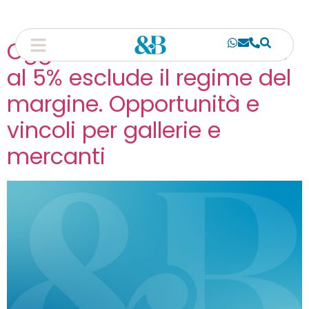
Oggetti d’arte: l’Iva ridotta
al 5% esclude il regime del
margine. Opportunità e
vincoli per gallerie e
mercanti