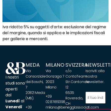
Iva ridotta 5% su oggetti d’arte: esclusione del regime
del margine, quando si applica e le implicazioni fiscali
per gallerie e mercanti.
MEDA
MILANO
SVIZZERA
NEWSLETT
Via
Via
c/o
Iscriviti alla
Consorziale
Gonzaga 7
ContaTeam
nostra
I nostri
dei Boschi,
20123
Str.Cantonale
newsletter.
studi sono
7
Milano
12
aperti
20821 Meda
6535
Email
(Obbliga
dal
+39
(MB).
Roveredo,
Lunedì
al
02.87189398
CH
Venerdì
+39
milano@beneggiassociati.com