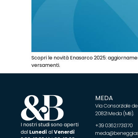
Scopri le novità Enasarco 2025: aggiornament
versamenti.
MEDA
Via Consorziale dei
20821 Meda (MB).
I nostri studi sono aperti
+39 0362.1731370
dal
Lunedì
al
Venerdì
meda@beneggiass