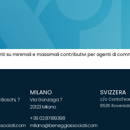
i su minimali e massimali contributivi per agenti di comm
MILANO
SVIZZERA
 Boschi, 7
Via Gonzaga 7
c/o ContaTeam
6535 Roveredo
20123 Milano
+39 02.87189398
ociati.com
milano@beneggiassociati.com