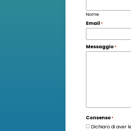
Nome
Email
*
Messaggio
*
Consenso
*
Dichiaro di aver 