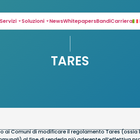
Servizi
Soluzioni
News
Whitepapers
Bandi
Carriera
TARES
o ai Comuni di modificare il regolamento Tares (ossia l
 comunali) al fine di renderla più aderente all’effettiva pr