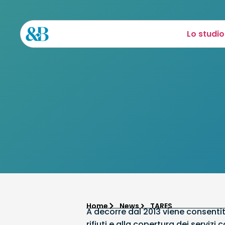
Lo studio
Home
News
TARES
A decorre dal 2013 viene consentit
rifiuti e alla copertura dei servizi