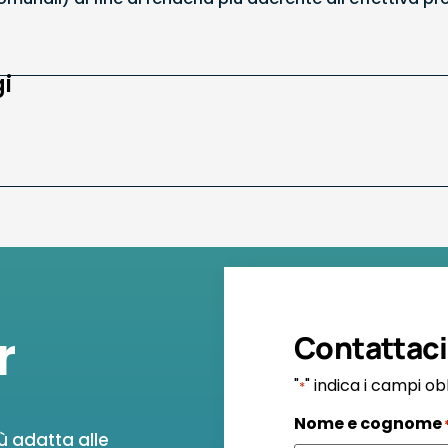
i
r
Contattaci
"
" indica i campi ob
*
Nome e cognome
ù adatta alle