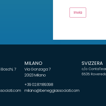
Invia
MILANO
SVIZZERA
 Boschi, 7
Via Gonzaga 7
c/o ContaTeam
6535 Roveredo
20123 Milano
+39 02.87189398
ociati.com
milano@beneggiassociati.com