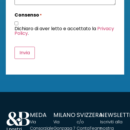
Consenso
*
Dichiaro di aver letto e accettato la
Privacy
Policy
.
Invia
MEDA
MILANO
SVIZZERA
NEWSLETT
Via
Via
c/o
Iscriviti alla
Consorziale
Gonzaga 7
ContaTeam
nostra
I nostri