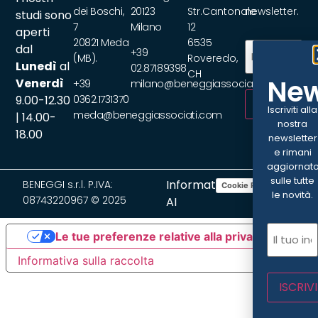
dei Boschi,
20123
Str.Cantonale
newsletter.
studi sono
7
Milano
12
aperti
20821 Meda
6535
Email
(Obbliga
dal
+39
(MB).
Roveredo,
Lunedì
al
02.87189398
CH
New
Venerdì
+39
milano@beneggiassociati.com
9.00-12.30
0362.1731370
ISCRIVITI
Iscriviti alla
meda@beneggiassociati.com
| 14.00-
nostra
18.00
newsletter
e rimani
aggiornat
sulle tutte
Informativa
BENEGGI s.r.l. P.IVA:
Cookie Policy
Privacy Policy
le novità.
08743220967 © 2025
AI
Email
(Ob
Le tue preferenze relative alla privacy
Informativa sulla raccolta
ISCRIVI