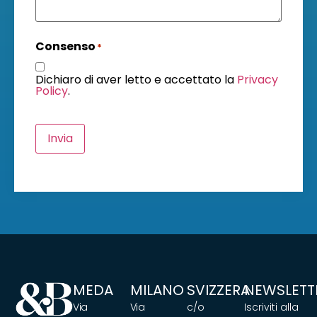
Consenso
*
Dichiaro di aver letto e accettato la
Privacy
Policy
.
Invia
MEDA
MILANO
SVIZZERA
NEWSLETT
Via
Via
c/o
Iscriviti alla