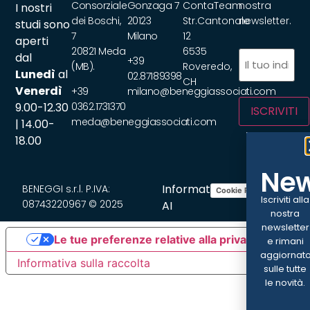
Consorziale
Gonzaga 7
ContaTeam
nostra
I nostri
dei Boschi,
20123
Str.Cantonale
newsletter.
studi sono
7
Milano
12
aperti
20821 Meda
6535
Email
(Obbliga
dal
+39
(MB).
Roveredo,
Lunedì
al
02.87189398
CH
Venerdì
+39
milano@beneggiassociati.com
9.00-12.30
0362.1731370
ISCRIVITI
meda@beneggiassociati.com
| 14.00-
18.00
New
Informativa
BENEGGI s.r.l. P.IVA:
Cookie Policy
Privacy Policy
Iscriviti alla
08743220967 © 2025
AI
nostra
newsletter
Le tue preferenze relative alla privacy
e rimani
aggiornat
Informativa sulla raccolta
sulle tutte
le novità.