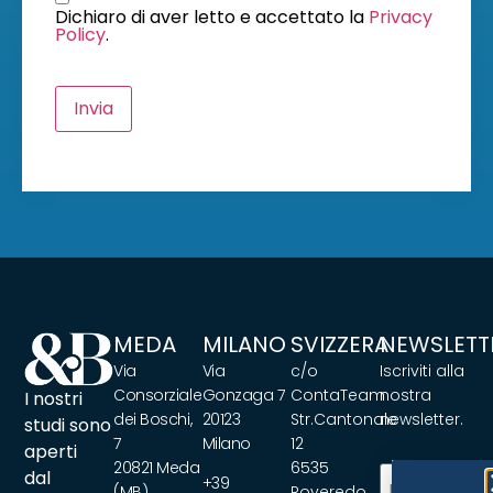
Dichiaro di aver letto e accettato la
Privacy
Policy
.
Invia
MEDA
MILANO
SVIZZERA
NEWSLETT
Via
Via
c/o
Iscriviti alla
Consorziale
Gonzaga 7
ContaTeam
nostra
I nostri
dei Boschi,
20123
Str.Cantonale
newsletter.
studi sono
7
Milano
12
aperti
20821 Meda
6535
Email
(Requir
dal
+39
(MB).
Roveredo,