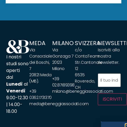
MEDA
MILANO
SVIZZERA
NEWSLETT
Via
Via
c/o
Iscriviti alla
Consorziale
Gonzaga 7
ContaTeam
nostra
I nostri
dei Boschi,
20123
Str.Cantonale
newsletter.
studi sono
7
Milano
12
aperti
20821 Meda
6535
Email
(Obbliga
dal
+39
(MB).
Roveredo,
Lunedì
al
02.87189398
CH
Venerdì
+39
milano@beneggiassociati.com
9.00-12.30
0362.1731370
ISCRIVITI
meda@beneggiassociati.com
| 14.00-
18.00