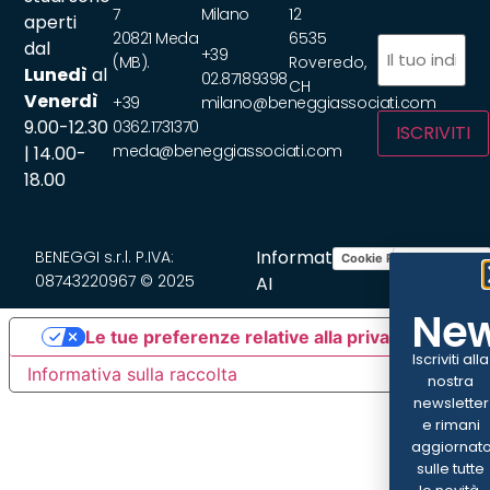
7
Milano
12
aperti
20821 Meda
6535
Email
(Obbliga
dal
+39
(MB).
Roveredo,
Lunedì
al
02.87189398
CH
Venerdì
+39
milano@beneggiassociati.com
9.00-12.30
0362.1731370
ISCRIVITI
meda@beneggiassociati.com
| 14.00-
18.00
Informativa
BENEGGI s.r.l. P.IVA:
Cookie Policy
Privacy Policy
08743220967 © 2025
AI
New
Le tue preferenze relative alla privacy
Iscriviti alla
Informativa sulla raccolta
nostra
newsletter
e rimani
aggiornat
sulle tutte